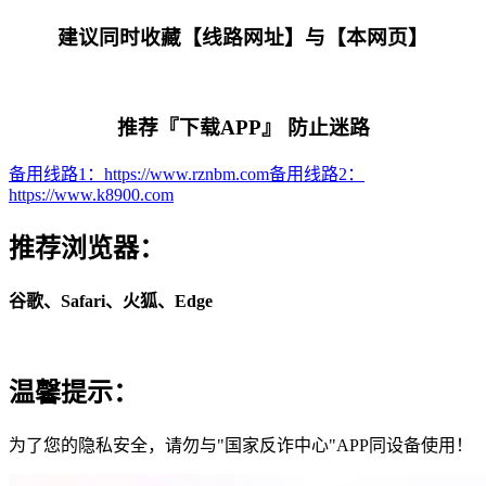
建议同时收藏【线路网址】与【本网页】
推荐『下载APP』 防止迷路
备用线路
1
：
https://www.rznbm.com
备用线路
2
：
https://www.k8900.com
推荐浏览器：
谷歌、Safari、火狐、Edge
温馨提示：
为了您的隐私安全，请勿与"国家反诈中心"APP同设备使用！