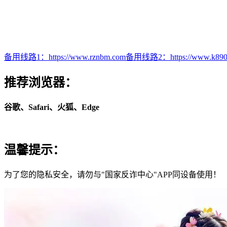
备用线路
1
：
https://www.rznbm.com
备用线路
2
：
https://www.k89
推荐浏览器：
谷歌、Safari、火狐、Edge
温馨提示：
为了您的隐私安全，请勿与"国家反诈中心"APP同设备使用！