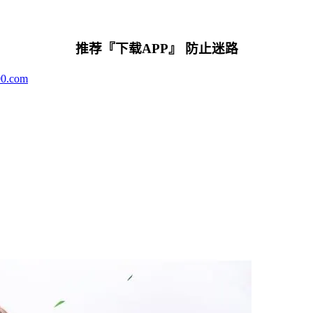
推荐『下载APP』 防止迷路
00.com