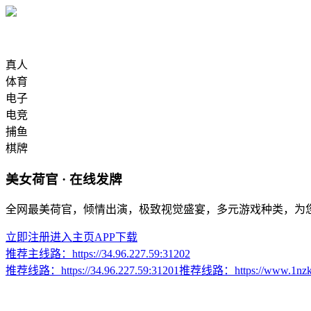
真人
体育
电子
电竞
捕鱼
棋牌
美女荷官 · 在线发牌
全网最美荷官，倾情出演，极致视觉盛宴，多元游戏种类，为
立即注册
进入主页
APP下载
推荐主线路：
https://34.96.227.59:31202
推荐线路：
https://34.96.227.59:31201
推荐线路：
https://www.1nz