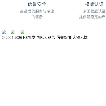
© 2004-
2026
K8凯发-国际大品牌 信誉保障 大额无忧