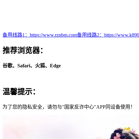
备用线路
1
：
https://www.rznbm.com
备用线路
2
：
https://www.k89
推荐浏览器：
谷歌、Safari、火狐、Edge
温馨提示：
为了您的隐私安全，请勿与"国家反诈中心"APP同设备使用！