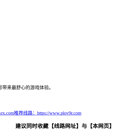
您带来最舒心的游戏体验。
kex.com
推荐线路：
https://www.plov9r.com
建议同时收藏【线路网址】与【本网页】