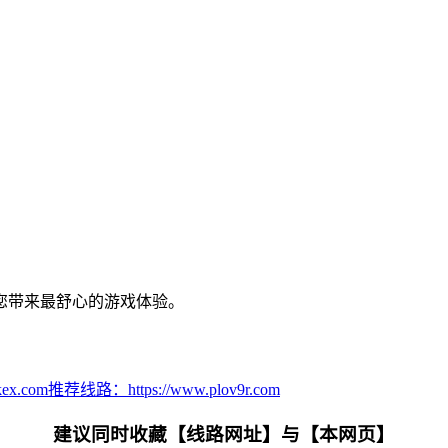
您带来最舒心的游戏体验。
kex.com
推荐线路：
https://www.plov9r.com
建议同时收藏【线路网址】与【本网页】