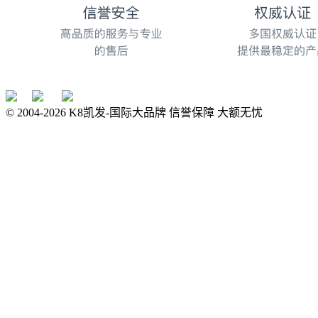
© 2004-
2026
K8凯发-国际大品牌 信誉保障 大额无忧