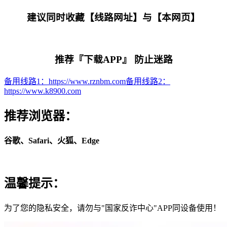
建议同时收藏【线路网址】与【本网页】
推荐『下载APP』 防止迷路
备用线路
1
：
https://www.rznbm.com
备用线路
2
：
https://www.k8900.com
推荐浏览器：
谷歌、Safari、火狐、Edge
温馨提示：
为了您的隐私安全，请勿与"国家反诈中心"APP同设备使用！