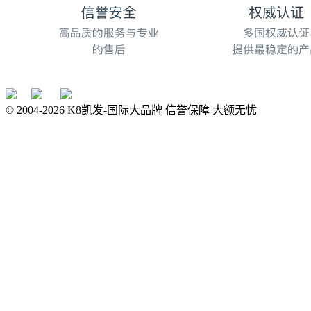
© 2004-
2026
K8凯发-国际大品牌 信誉保障 大额无忧