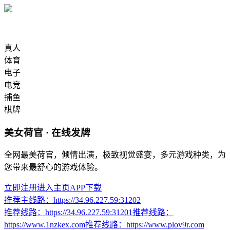
真人
体育
电子
电竞
捕鱼
棋牌
美女荷官 · 在线发牌
全网最美荷官，倾情出演，极致视觉盛宴，多元游戏种类，为
您带来最舒心的游戏体验。
立即注册
进入主页
APP下载
推荐主线路：
https://34.96.227.59:31202
推荐线路：
https://34.96.227.59:31201
推荐线路：
https://www.1nzkex.com
推荐线路：
https://www.plov9r.com