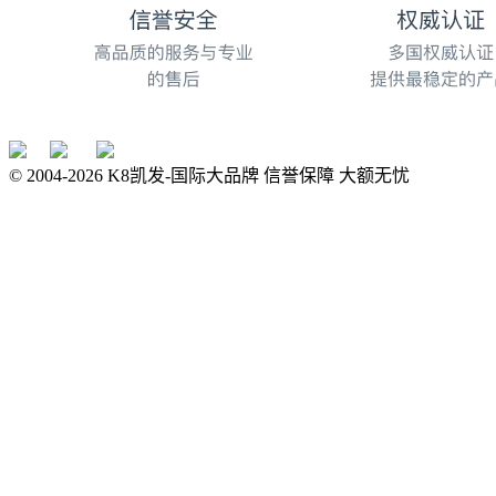
© 2004-
2026
K8凯发-国际大品牌 信誉保障 大额无忧