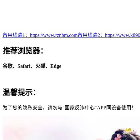
备用线路
1
：
https://www.rznbm.com
备用线路
2
：
https://www.k89
推荐浏览器：
谷歌、Safari、火狐、Edge
温馨提示：
为了您的隐私安全，请勿与"国家反诈中心"APP同设备使用！