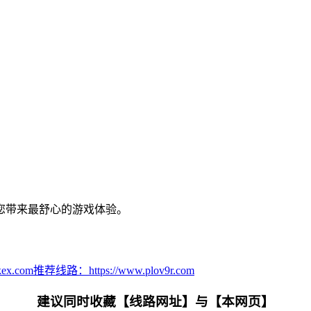
您带来最舒心的游戏体验。
kex.com
推荐线路：
https://www.plov9r.com
建议同时收藏【线路网址】与【本网页】