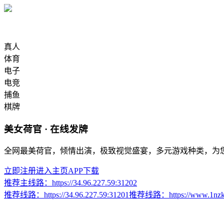
真人
体育
电子
电竞
捕鱼
棋牌
美女荷官 · 在线发牌
全网最美荷官，倾情出演，极致视觉盛宴，多元游戏种类，为
立即注册
进入主页
APP下载
推荐主线路：
https://34.96.227.59:31202
推荐线路：
https://34.96.227.59:31201
推荐线路：
https://www.1nz