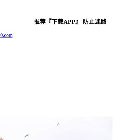
推荐『下载APP』 防止迷路
00.com