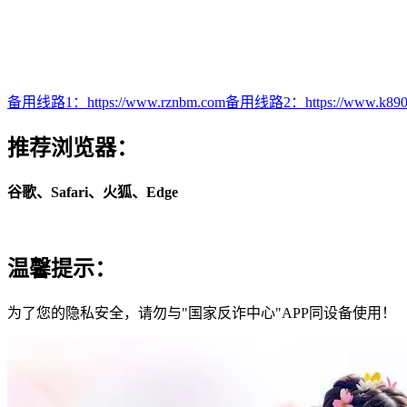
备用线路
1
：
https://www.rznbm.com
备用线路
2
：
https://www.k89
推荐浏览器：
谷歌、Safari、火狐、Edge
温馨提示：
为了您的隐私安全，请勿与"国家反诈中心"APP同设备使用！