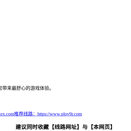
您带来最舒心的游戏体验。
kex.com
推荐线路：
https://www.plov9r.com
建议同时收藏【线路网址】与【本网页】