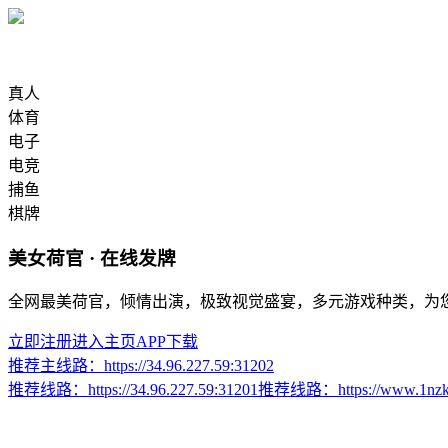
真人
体育
电子
电竞
捕鱼
棋牌
美女荷官 · 在线发牌
全网最美荷官，倾情出演，极致视觉盛宴，多元游戏种类，为
立即注册
进入主页
APP下载
推荐主线路：
https://34.96.227.59:31202
推荐线路：
https://34.96.227.59:31201
推荐线路：
https://www.1nz