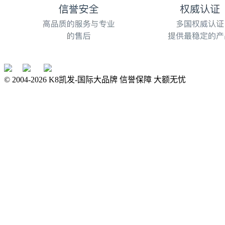
© 2004-
2026
K8凯发-国际大品牌 信誉保障 大额无忧