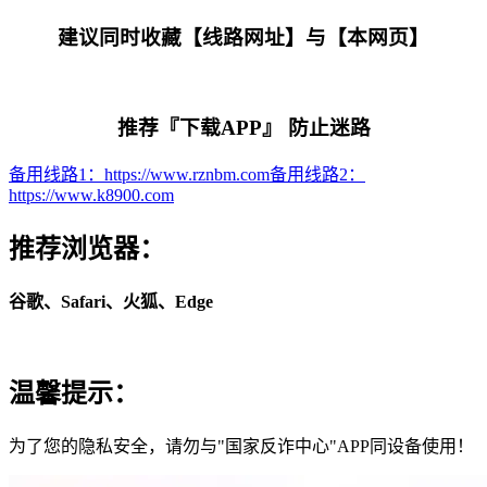
建议同时收藏【线路网址】与【本网页】
推荐『下载APP』 防止迷路
备用线路
1
：
https://www.rznbm.com
备用线路
2
：
https://www.k8900.com
推荐浏览器：
谷歌、Safari、火狐、Edge
温馨提示：
为了您的隐私安全，请勿与"国家反诈中心"APP同设备使用！